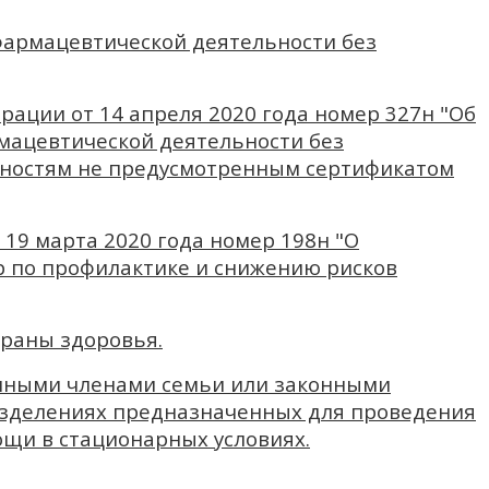
фармацевтической деятельности без
ации от 14 апреля 2020 года номер 327н "Об
мацевтической деятельности без
льностям не предусмотренным сертификатом
19 марта 2020 года номер 198н "О
р по профилактике и снижению рисков
храны здоровья.
 иными членами семьи или законными
разделениях предназначенных для проведения
щи в стационарных условиях.