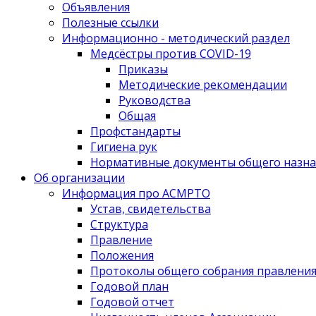
Объявления
Полезные ссылки
Информационно - методический раздел
Медсёстры против COVID-19
Приказы
Методические рекомендации
Руководства
Общая
Профстандарты
Гигиена рук
Нормативные документы общего назна
Об организации
Информация про АСМРТО
Устав, свидетельства
Структура
Правление
Положения
Протоколы общего собрания правлени
Годовой план
Годовой отчет