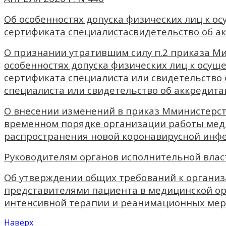
Об особенностях допуска физических лиц к 
сертификата специалистасвидетельство об а
О признании утратившим силу п.2 приказа Ми
особенностях допуска физических лиц к осу
сертификата специалиста или свидетельство
специалиста или свидетельство об аккредита
О внесении изменений в приказ Мминистерст
временном порядке организации работы меди
распространения новой коронавирусной инфек
Руководителям органов исполнительной власт
Об утверждении общих требований к органи
представителями пациента в медицинской ор
интенсивной терапии и реанимационных мер
Наверх