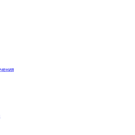
чения
я