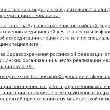
осуществлению медицинской деятельности или 
ккредитации специалиста.
нистерства Здравоохранения российской федер
ществлению медицинской деятельности или фар
 об аккредитации специалиста или по специа
ции специалиста".
ва Здравоохранения российской федерации от 
цинских организаций в целях реализации ме
ции covid-19".
и субъектов Российской Федерации в сфере о
зации посещения пациента родственниками и
ганизации в том числе в её структурных под
оприятий при оказании ему медицинской помо