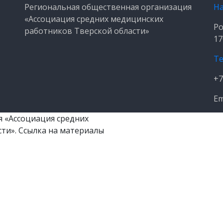
Региональная общественная организация
На
«Ассоциация средних медицинских
Ро
работников Тверской области»
17
Т
+7
Em
 «Ассоциация средних
ти». Ссылка на материалы