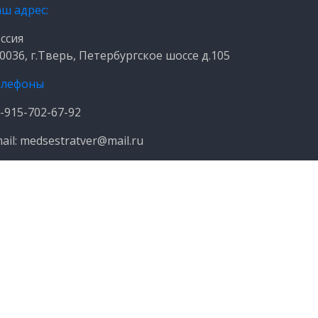
ш адрес:
ссия
0036, г.Тверь, Петербургское шоссе д.105
елефоны
-915-702-67-92
ail: medsestratver@mail.ru